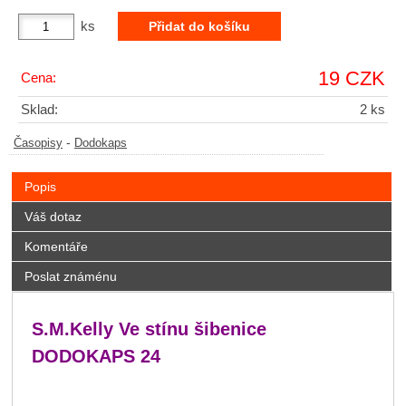
ks
19 CZK
Cena:
Sklad:
2 ks
-
Časopisy
Dodokaps
Popis
Váš dotaz
Komentáře
Poslat známénu
S.M.Kelly Ve stínu šibenice
DODOKAPS 24