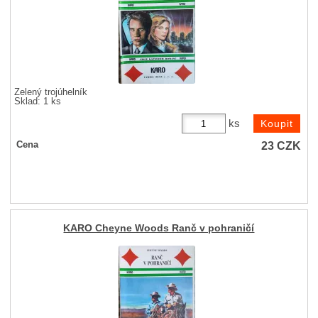
Zelený trojúhelník
Sklad: 1 ks
ks
23
CZK
Cena
KARO Cheyne Woods Ranč v pohraničí