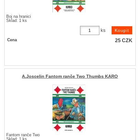
Boj na hranici
Sklad: 1 ks
ks
25
CZK
Cena
A.Joscelin Fantom ranče Two Thumbs KARO
Fantom ranče Two
Sklad: 1 ks