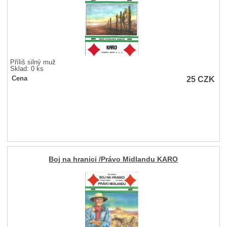
Příliš silný muž
Sklad: 0 ks
25
CZK
Cena
Boj na hranici /Právo Midlandu KARO