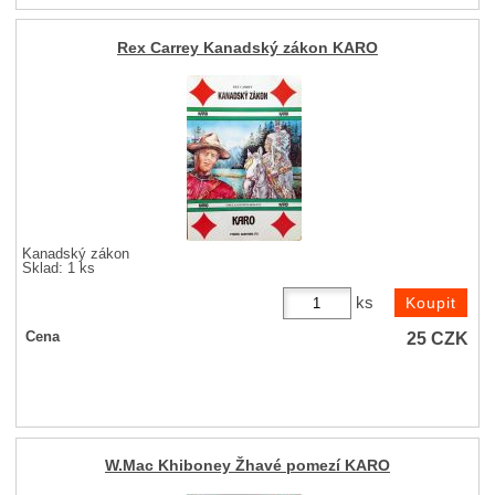
Rex Carrey Kanadský zákon KARO
Kanadský zákon
Sklad: 1 ks
ks
25
CZK
Cena
W.Mac Khiboney Žhavé pomezí KARO