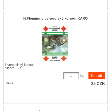
H.Fleming Liverpoolský kohout KARO
Liverpoolský kohout
Sklad: 1 ks
ks
25
CZK
Cena