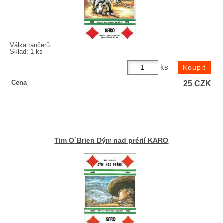
Válka rančerů
Sklad: 1 ks
ks
25
CZK
Cena
Tim O´Brien Dým nad prérií KARO