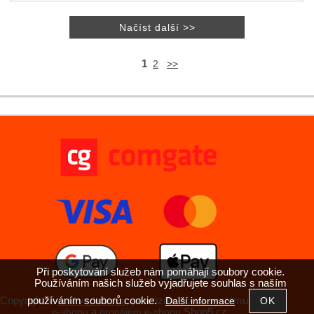
1
2
>>
Při poskytování služeb nám pomáhají soubory cookie.
Používáním našich služeb vyjadřujete souhlas s naším
používáním souborů cookie.
Copyright ©
,
provozováno na systému
Další informace
antikvariatkh.cz
tvorba
a
Shop5.cz
e-shopu
pronájem e-shopu