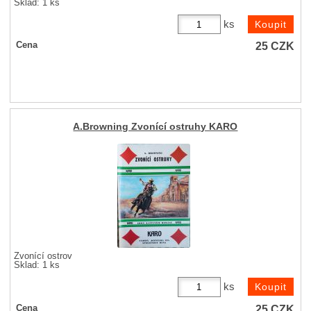
Sklad: 1 ks
ks
25
CZK
Cena
A.Browning Zvonící ostruhy KARO
Zvonící ostrov
Sklad: 1 ks
ks
25
CZK
Cena