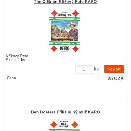
Tim O´Brien Křížový Pete KARO
Křížový Pete
Sklad: 1 ks
ks
25
CZK
Cena
Ben Boeters Příliš silný muž KARO