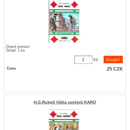
Žhavé pomezí
Sklad: 1 ks
ks
25
CZK
Cena
H.G.Rubell Válka rančerů KARO