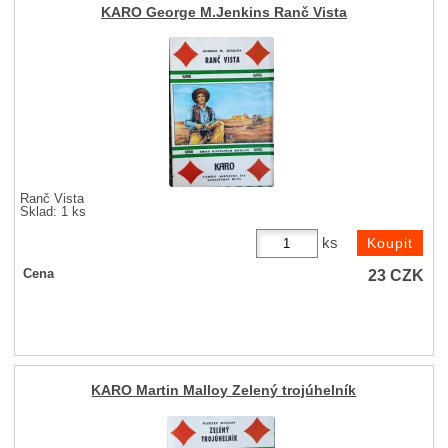
KARO George M.Jenkins Ranč Vista
Ranč Vista
Sklad: 1 ks
ks
23
CZK
Cena
KARO Martin Malloy Zelený trojúhelník