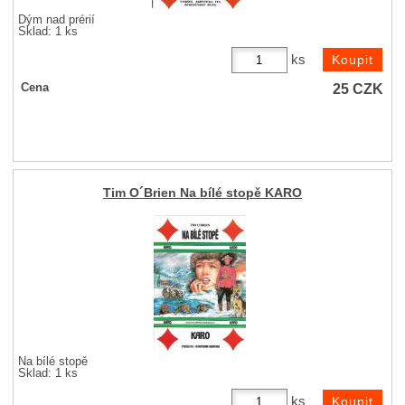
Dým nad prérií
Sklad: 1 ks
ks
25
CZK
Cena
Tim O´Brien Na bílé stopě KARO
Na bílé stopě
Sklad: 1 ks
ks