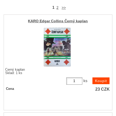
1
2
>>
KARO Edgar Collins Černý kaplan
Černý kaplan
Sklad: 1 ks
ks
23
CZK
Cena