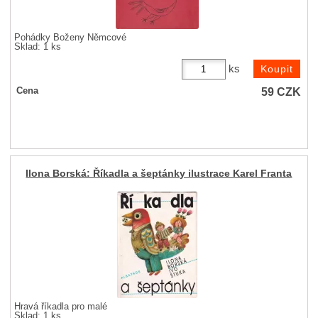
Pohádky Boženy Němcové
Sklad: 1 ks
ks
59
CZK
Cena
Ilona Borská: Říkadla a šeptánky ilustrace Karel Franta
Hravá říkadla pro malé
Sklad: 1 ks