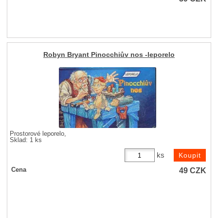
Robyn Bryant Pinocchiův nos -leporelo
Prostorové leporelo,
Sklad: 1 ks
ks
49
CZK
Cena