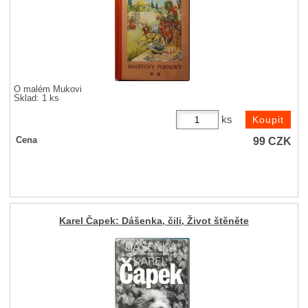
O malém Mukovi
Sklad: 1 ks
ks
99
CZK
Cena
Karel Čapek: Dášenka, čili, Život štěněte