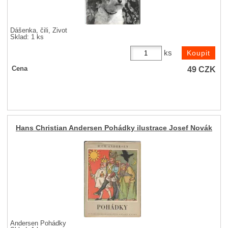
Dášenka, čili, Život
Sklad: 1 ks
ks
49
CZK
Cena
Hans Christian Andersen Pohádky ilustrace Josef Novák
Andersen Pohádky