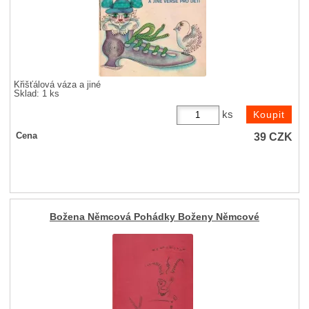
Křišťálová váza a jiné
Sklad: 1 ks
ks
39
CZK
Cena
Božena Němcová Pohádky Boženy Němcové