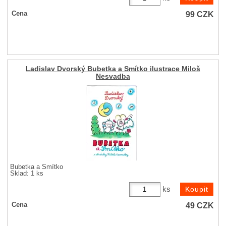
99
CZK
Cena
Ladislav Dvorský Bubetka a Smítko ilustrace Miloš
Nesvadba
Bubetka a Smítko
Sklad: 1 ks
ks
49
CZK
Cena