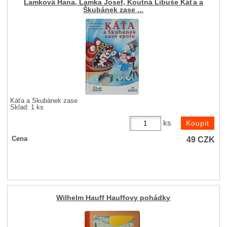
Lamková Hana, Lamka Josef, Koutná Libuše Káťa a
Škubánek zase ...
Káťa a Škubánek zase
Sklad: 1 ks
ks
49
CZK
Cena
Wilhelm Hauff Hauffovy pohádky