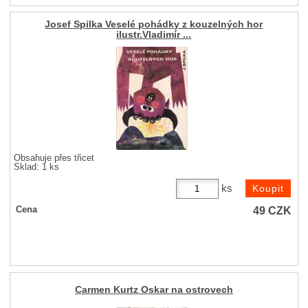
Josef Spilka Veselé pohádky z kouzelných hor
ilustr.Vladimír ...
Obsahuje přes třicet
Sklad: 1 ks
ks
49
CZK
Cena
Carmen Kurtz Oskar na ostrovech