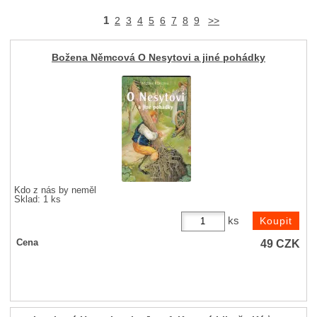
1
2
3
4
5
6
7
8
9
>>
Božena Němcová O Nesytovi a jiné pohádky
Kdo z nás by neměl
Sklad: 1 ks
ks
49
CZK
Cena