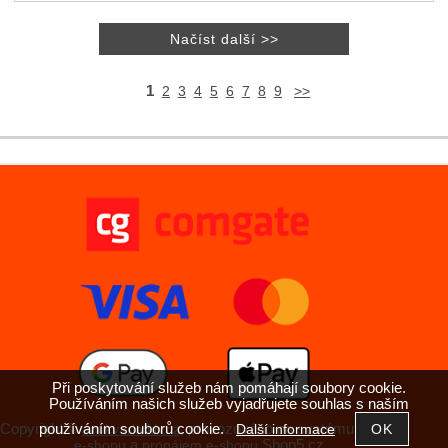
1
2
3
4
5
6
7
8
9
>>
Při poskytování služeb nám pomáhají soubory cookie.
Používáním našich služeb vyjadřujete souhlas s naším
používáním souborů cookie.
Copyright ©
,
provozováno na systému
Další informace
antikvariatkh.cz
tvorba
a
Shop5.cz
e-shopu
pronájem e-shopu