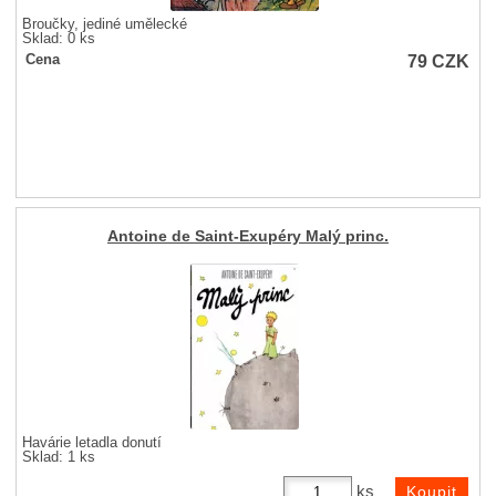
Broučky, jediné umělecké
Sklad: 0 ks
79
CZK
Cena
Antoine de Saint-Exupéry Malý princ.
Havárie letadla donutí
Sklad: 1 ks
ks