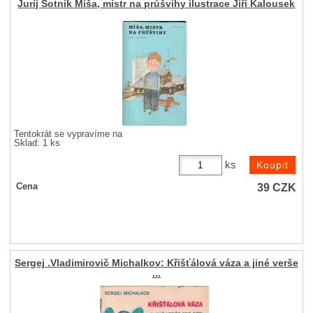
Jurij Sotnik Míša, mistr na průšvihy ilustrace Jiří Kalousek
Tentokrát se vypravíme na
Sklad: 1 ks
ks
39
CZK
Cena
Sergej .Vladimirovič Michalkov: Křišťálová váza a jiné verše
...