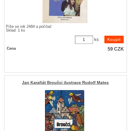
Píše se rok 2484 a počítač
Sklad: 1 ks
ks
59
CZK
Cena
Jan Karafiát Broučci ilustrace Rudolf Mates