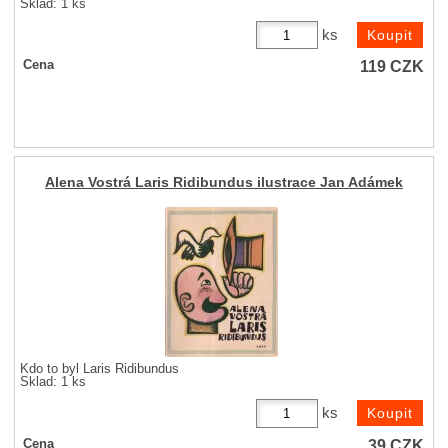
Sklad: 1 ks
ks
119
CZK
Cena
Alena Vostrá Laris Ridibundus ilustrace Jan Adámek
Kdo to byl Laris Ridibundus
Sklad: 1 ks
ks
39
CZK
Cena