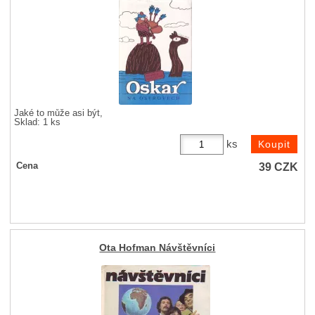
Jaké to může asi být,
Sklad: 1 ks
ks
39
CZK
Cena
Ota Hofman Návštěvníci