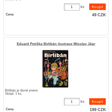
ks
49
CZK
Cena
Eduard Petiška Birlibán ilustrace Mloslav Jágr
Birlibán je divné jméno
Sklad: 1 ks
ks
199
CZK
Cena