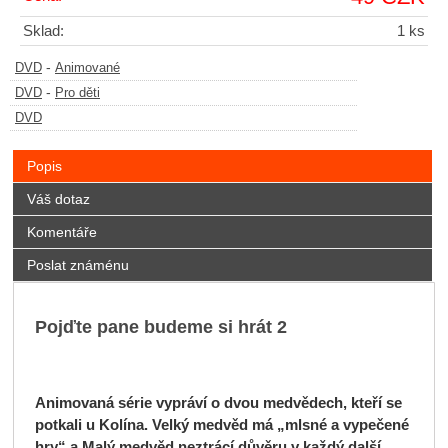
Sklad:
1 ks
-
DVD
Animované
-
DVD
Pro děti
DVD
Popis
Váš dotaz
Komentáře
Poslat známénu
Pojďte pane budeme si hrát 2
Animovaná série vypráví o dvou medvědech, kteří se
potkali u Kolína. Velký medvěd má „mlsné a vypečené
hry“ a Malý medvěd neztrácí důvěru v každý další