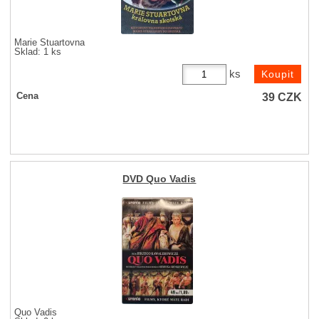
Marie Stuartovna
Sklad: 1 ks
ks
39
CZK
Cena
DVD Quo Vadis
Quo Vadis