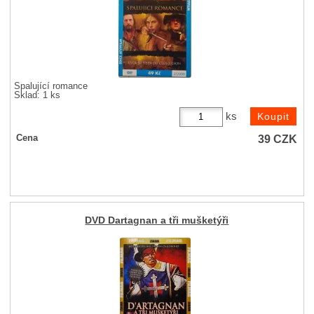
Spalující romance
Sklad: 1 ks
ks
39
CZK
Cena
DVD Dartagnan a tři mušketýři