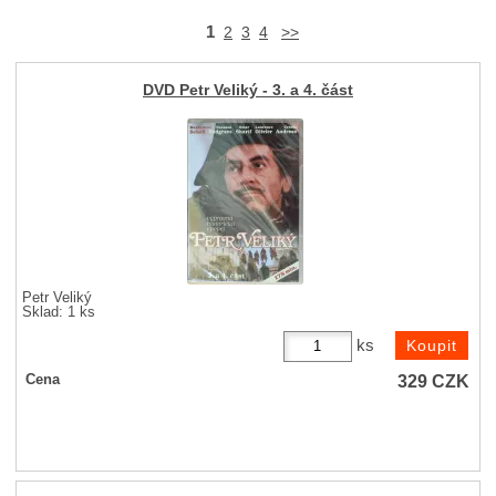
1
2
3
4
>>
DVD Petr Veliký - 3. a 4. část
Petr Veliký
Sklad: 1 ks
ks
329
CZK
Cena