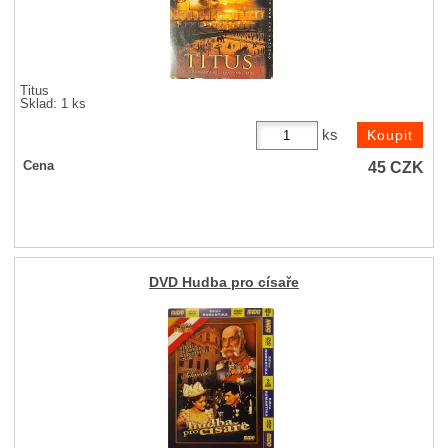
Titus
Sklad: 1 ks
ks
45
CZK
Cena
DVD Hudba pro císaře