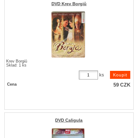
DVD Krev Borgiů
Krev Borgiů
Sklad: 1 ks
ks
59
CZK
Cena
DVD Caligula