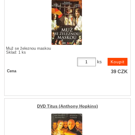
Muž se železnou maskou
Sklad: 1 ks
ks
39
CZK
Cena
DVD Titus (Anthony Hopkins)