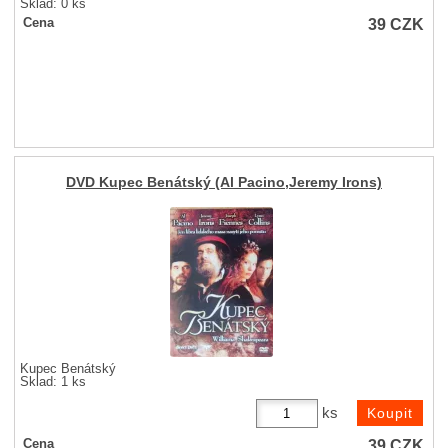
Sklad: 0 ks
39
CZK
Cena
DVD Kupec Benátský (Al Pacino,Jeremy Irons)
Kupec Benátský
Sklad: 1 ks
ks
39
CZK
Cena