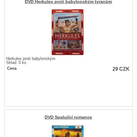
DVD Herkules proti babylonským tyranům
Herkules proti babylonským
Sklad: 0 ks
29
CZK
Cena
DVD Spalující romance