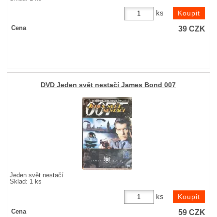
ks
39
CZK
Cena
DVD Jeden svět nestačí James Bond 007
Jeden svět nestačí
Sklad: 1 ks
ks
59
CZK
Cena