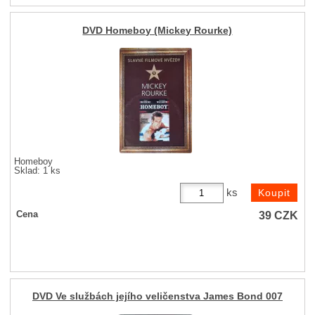
DVD Homeboy (Mickey Rourke)
Homeboy
Sklad: 1 ks
ks
39
CZK
Cena
DVD Ve službách jejího veličenstva James Bond 007