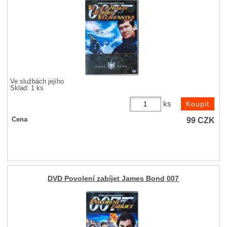
Ve službách jejího
Sklad: 1 ks
ks
99
CZK
Cena
DVD Povolení zabíjet James Bond 007