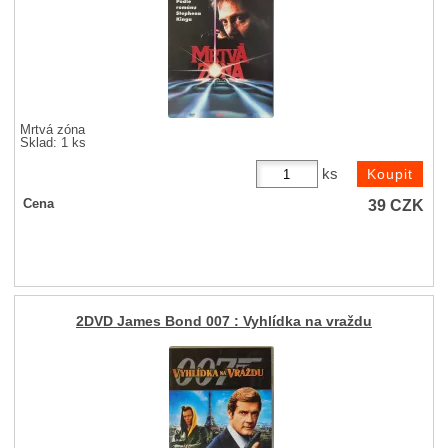
Mrtvá zóna
Sklad: 1 ks
ks
39
CZK
Cena
2DVD James Bond 007 : Vyhlídka na vraždu