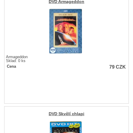
DVD Armageddon
Armageddon
Sklad: 0 ks
79
CZK
Cena
DVD Skvělí chlapi