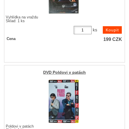
Vyhlídka na vraždu
Sklad: 1 ks
ks
199
CZK
Cena
DVD Poldovi v patách
Poldovi v patách