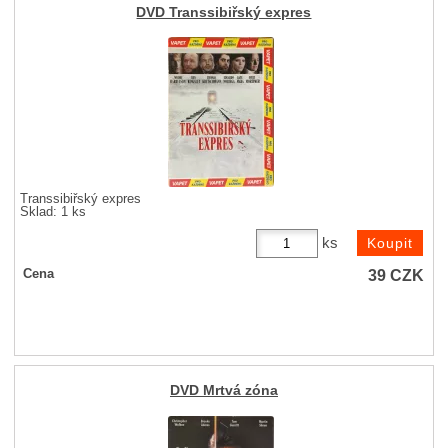
DVD Transsibiřský expres
Transsibiřský expres
Sklad: 1 ks
ks
39
CZK
Cena
DVD Mrtvá zóna