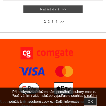
1
2
3
4
>>
Při poskytování služeb nám pomáhají soubory cookie.
Používáním našich služeb vyjadřujete souhlas s naším
používáním souborů cookie.
Copyright ©
,
provozováno na systému
Další informace
antikvariatkh.cz
tvorba
a
Shop5.cz
e-shopu
pronájem e-shopu