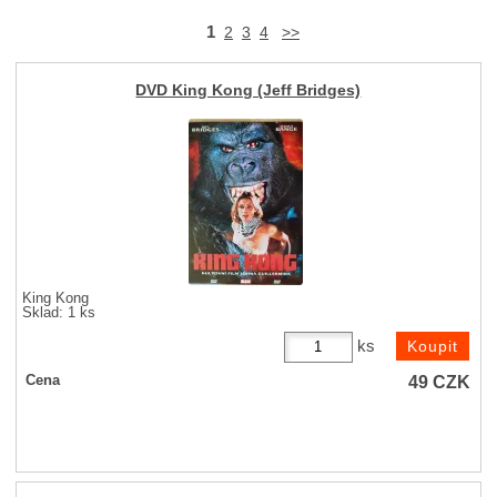
1
2
3
4
>>
DVD King Kong (Jeff Bridges)
King Kong
Sklad: 1 ks
ks
49
CZK
Cena