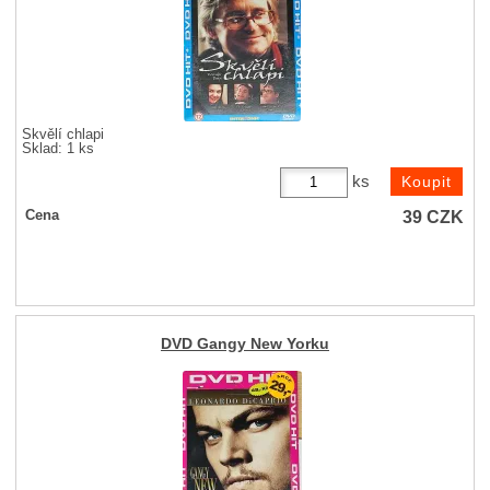
Skvělí chlapi
Sklad: 1 ks
ks
39
CZK
Cena
DVD Gangy New Yorku