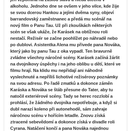
alkoholu. Jednoho dne se ovšem v jeho vilce, kde žije
se svou dcerou Hankou a jejími dvěma syny, objeví
barrandovský zaměstnanec a předá mu scénář na
nový film o Panu Tau. Už při zkouškách některých
scén se však ukáže, že Karásek na obtížnou roli
nestačí. Režisér se začne poohlížet po náhradě nebo
po dublovi. Asistentka Alena mu přivede pana Nováka,
který jako by panu Tau z oka vypadl. Ten bravurně
zvládne všechny náročné scény. Karásek začíná žárlit
na dvojníkovy úspěchy i na jeho oblibu u dětí, které ve
filmu hrají. Na klidu mu nepřidají ani náhodně
vyslechnuté a nepříliš lichotivé režisérovy poznámky
na svou adresu. Po řadě zmatků a dokonce záměn
Karáska a Nováka se štáb přesune do Tater, aby tu
natočil exteriérové scény. Tady se herec rozzlobí a
prohlásí, že žádného dvojníka nepotřebuje, a když si
dubl narazí koleno při autonehodě, sám zahraje
náročnou scénu v hořícím letadle. Znovu získá
ztracené sebevědomí a dokonce získá v divadle roli
Cyrana. Natáčení končí a pana Nováka najednou