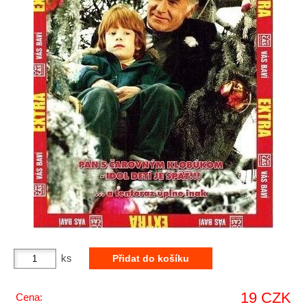
ks
19 CZK
Cena: