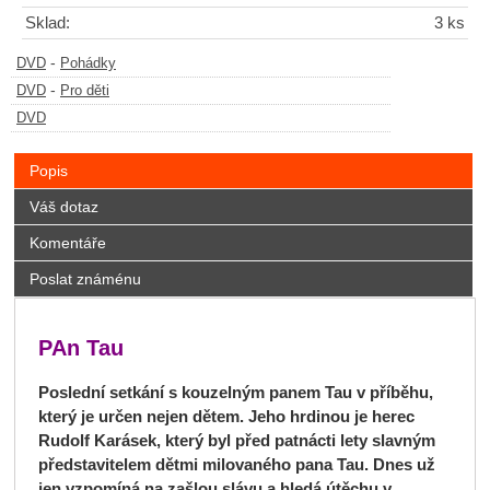
Sklad:
3 ks
-
DVD
Pohádky
-
DVD
Pro děti
DVD
Popis
Váš dotaz
Komentáře
Poslat známénu
PAn Tau
Poslední setkání s kouzelným panem Tau v příběhu,
který je určen nejen dětem. Jeho hrdinou je herec
Rudolf Karásek, který byl před patnácti lety slavným
představitelem dětmi milovaného pana Tau. Dnes už
jen vzpomíná na zašlou slávu a hledá útěchu v