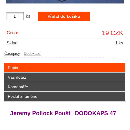
ks
19 CZK
Cena:
Sklad:
1 ks
-
Časopisy
Dodokaps
Popis
Váš dotaz
Komentáře
Poslat známénu
Jeremy Pollock Poušť DODOKAPS 47