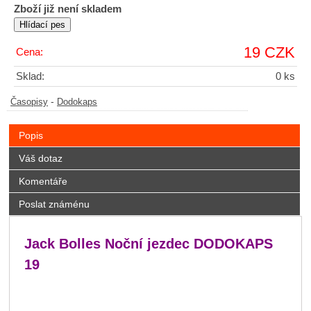
Zboží již není skladem
19 CZK
Cena:
Sklad:
0 ks
-
Časopisy
Dodokaps
Popis
Váš dotaz
Komentáře
Poslat známénu
Jack Bolles Noční jezdec DODOKAPS
19