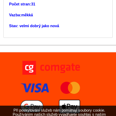
Počet stran:31
Vazba:měkká
Stav: velmi dobrý jako nová
Při poskytování služeb nám pomáhají soubory cookie.
Používáním našich služeb vyjadřujete souhlas s naším