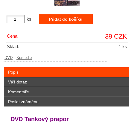
ks
39 CZK
Cena:
Sklad:
1 ks
-
DVD
Komedie
Popis
Váš dotaz
Komentáře
Poslat známénu
DVD Tankový prapor