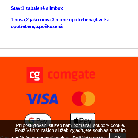
Stav:1 zabalené slimbox
1.nová,2.jako nová,3.mírně opotřebená,4.větší
opotřebení,5.poškozená
Při poskytování služeb nám pomáhají soubory cookie.
Používáním našich služeb vyjadřujete souhlas s naším
používáním souborů cookie.