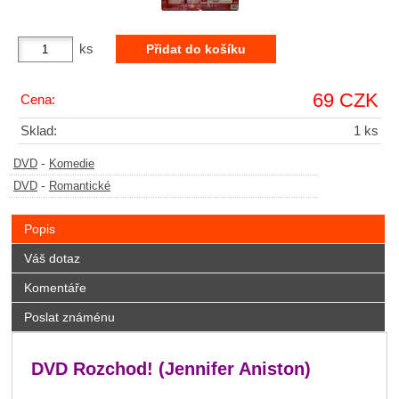
ks
69 CZK
Cena:
Sklad:
1 ks
-
DVD
Komedie
-
DVD
Romantické
Popis
Váš dotaz
Komentáře
Poslat známénu
DVD Rozchod! (Jennifer Aniston)