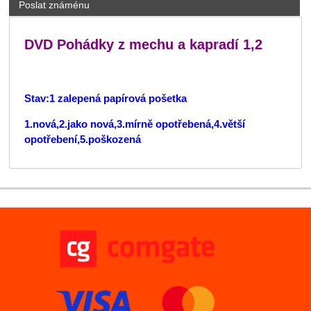
Poslat známénu
DVD Pohádky z mechu a kapradí 1,2
Stav:1 zalepená papírová pošetka
1.nová,2.jako nová,3.mírně opotřebená,4.větší
opotřebení,5.poškozená