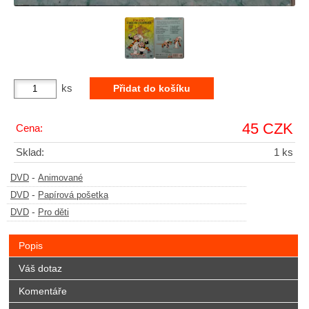
ks
45 CZK
Cena:
Sklad:
1 ks
-
DVD
Animované
-
DVD
Papírová pošetka
-
DVD
Pro děti
Popis
Váš dotaz
Komentáře