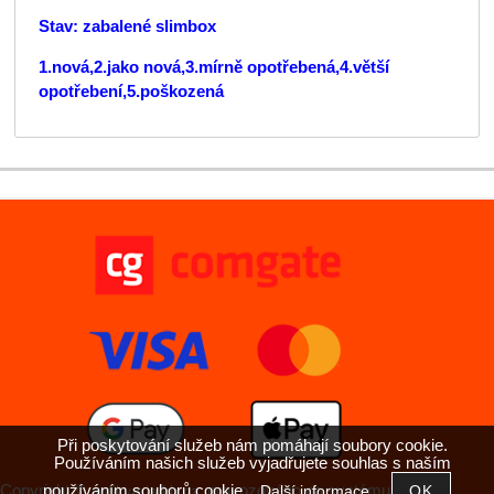
Stav: zabalené slimbox
1.nová,2.jako nová,3.mírně opotřebená,4.větší
opotřebení,5.poškozená
Při poskytování služeb nám pomáhají soubory cookie.
Používáním našich služeb vyjadřujete souhlas s naším
používáním souborů cookie.
Copyright ©
,
provozováno na systému
Další informace
antikvariatkh.cz
tvorba