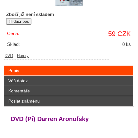
Zboží již není skladem
59 CZK
Cena:
Sklad:
0 ks
-
DVD
Horory
Popis
Váš dotaz
Komentáře
Poslat známénu
DVD (Pi) Darren Aronofsky