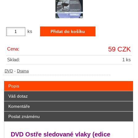
ks
59 CZK
Cena:
Sklad:
1 ks
-
DVD
Drama
Popis
Váš dotaz
Komentáře
Poslat známénu
DVD Ostře sledované vlaky (edice