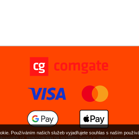
okie. Používáním našich služeb vyjadřujete souhlas s naším použ
,
provozováno na systému
a
ikvariatkh.cz
tvorba e-shopu
pronájem e-