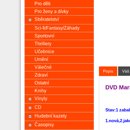
Pro děti
Pro ženy a dívky
Sběratelství
Sci-fi/Fantasy/Záhady
Sportovní
Thrillery
Učebnice
Umění
Válečné
Popis
Váš
Zdraví
Ostatní
DVD Mari
Knihy
Vinyly
CD
Stav:1 zaba
Hudební kazety
1.nová,2.ja
Časopisy