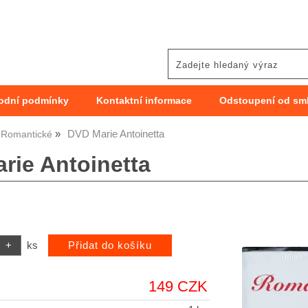
odní podmínky
Kontaktní informace
Odstoupení od sm
DVD Marie Antoinetta
Romantické
rie Antoinetta
ks
149 CZK