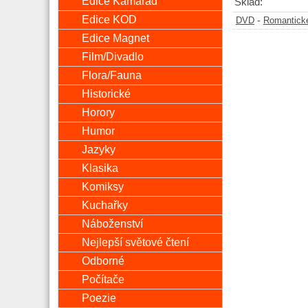
Edice Kamarád
Sklad:
Edice KOD
-
DVD
Romantick
Edice Magnet
Film/Divadlo
Flora/Fauna
Historické
Horory
Humor
Jazyky
Klasika
Komiksy
Kuchařky
Náboženství
Nejlepší světové čtení
Odborné
Počítače
Poezie