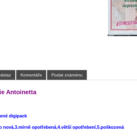
 dotaz
Komentáře
Poslat známénu
e Antoinetta
lené digipack
ko nová,3.mírně opotřebená,4.větší opotřebení,5.poškozená