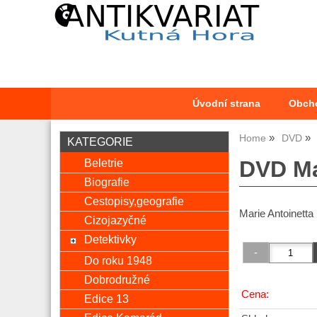
Úvodní strana
Obch
Home
DVD
KATEGORIE
Beletrie
DVD Ma
Biografie
Cestopisy,geografie
Marie Antoinetta
Cizojazyčné
Detektivky
Do roku 1948
Dobrodružné
Cena:
Edice 13