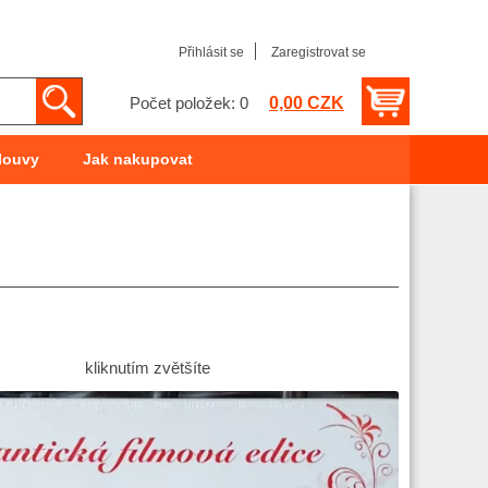
Přihlásit se
Zaregistrovat se
0,00 CZK
Počet položek: 0
louvy
Jak nakupovat
kliknutím zvětšíte