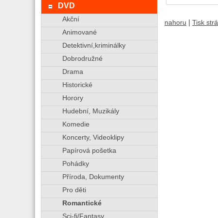
DVD
Akční
|
nahoru
Tisk str
Animované
Detektivní,kriminálky
Dobrodružné
Drama
Historické
Horory
Hudební, Muzikály
Komedie
Koncerty, Videoklipy
Papírová pošetka
Pohádky
Příroda, Dokumenty
Pro děti
Romantické
Sci-fi/Fantasy