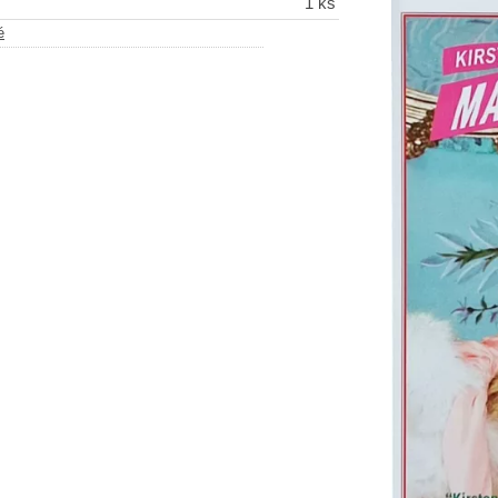
1 ks
é