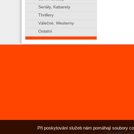
Seriály, Kabarety
Thrillery
Válečné, Westerny
Ostatní
Při poskytování služeb nám pomáhají soubory co
Copyright ©
ant