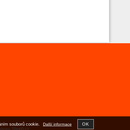
íváním souborů cookie.
Další informace
Shop5.cz
shopu