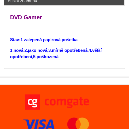
Poslat známénu
DVD Gamer
Stav:1 zalepená papírová pošetka
1.nová,2.jako nová,3.mírně opotřebená,4.větší
opotřebení,5.poškozená