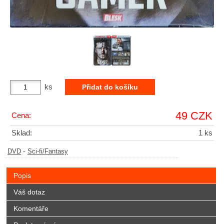
ks
49 CZK
Cena:
Sklad:
1 ks
-
DVD
Sci-fi/Fantasy
Popis
Váš dotaz
Komentáře