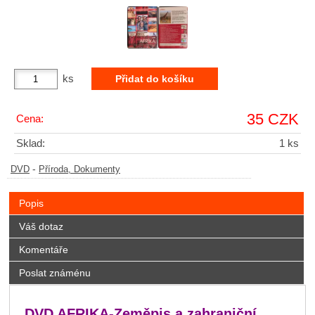
ks
35 CZK
Cena:
Sklad:
1 ks
-
DVD
Příroda, Dokumenty
Popis
Váš dotaz
Komentáře
Poslat známénu
DVD AFRIKA-Zeměpis a zahraniční