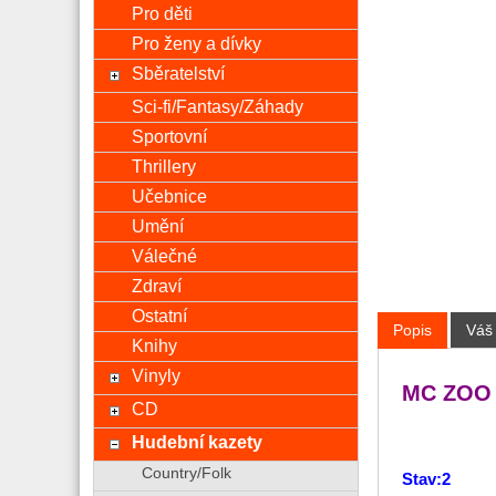
Pro děti
Pro ženy a dívky
Sběratelství
Sci-fi/Fantasy/Záhady
Sportovní
Thrillery
Učebnice
Umění
Válečné
Zdraví
Ostatní
Popis
Váš
Knihy
Vinyly
MC ZOO 
CD
Hudební kazety
Country/Folk
Stav:2