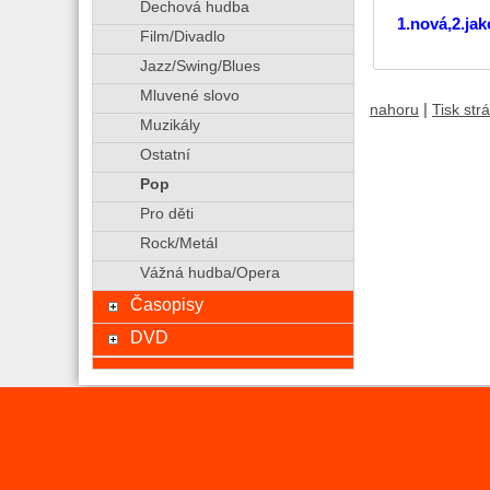
Dechová hudba
1.nová,2.ja
Film/Divadlo
Jazz/Swing/Blues
Mluvené slovo
|
nahoru
Tisk str
Muzikály
Ostatní
Pop
Pro děti
Rock/Metál
Vážná hudba/Opera
Časopisy
DVD