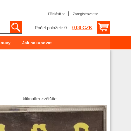
Přihlásit se
Zaregistrovat se
0,00 CZK
Počet položek: 0
louvy
Jak nakupovat
kliknutím zvětšíte