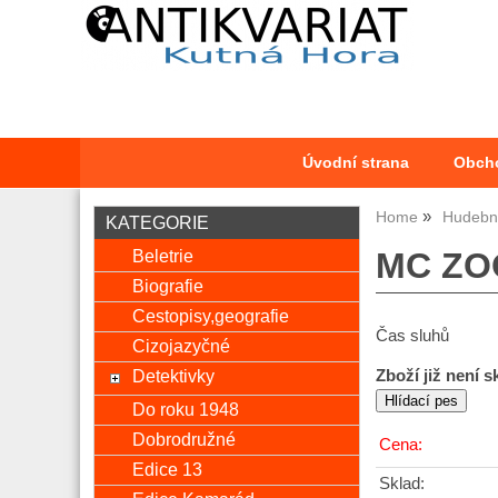
Úvodní strana
Obch
Home
Hudební
KATEGORIE
Beletrie
MC ZOO
Biografie
Cestopisy,geografie
Čas sluhů
Cizojazyčné
Detektivky
Zboží již není 
Do roku 1948
Dobrodružné
Cena:
Edice 13
Sklad: