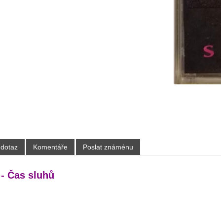
 dotaz
Komentáře
Poslat známénu
- Čas sluhů