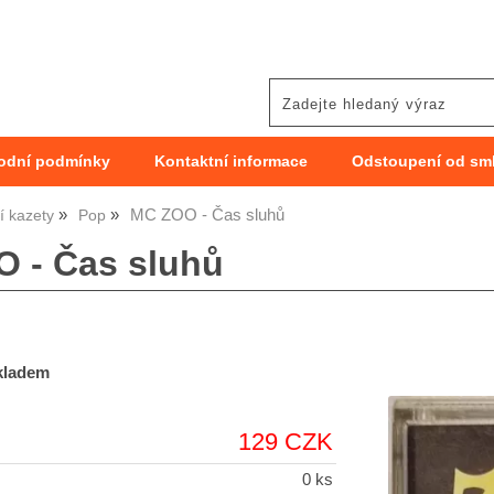
odní podmínky
Kontaktní informace
Odstoupení od sm
MC ZOO - Čas sluhů
 kazety
Pop
 - Čas sluhů
skladem
129 CZK
0 ks