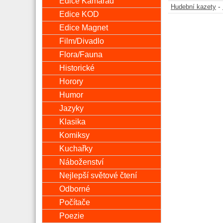
Edice Kamarád
-
Hudební kazety
Edice KOD
Edice Magnet
Film/Divadlo
Flora/Fauna
Historické
Horory
Humor
Jazyky
Klasika
Komiksy
Kuchařky
Náboženství
Nejlepší světové čtení
Odborné
Počítače
Poezie