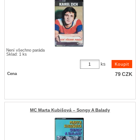
Není všechno paráda
Sklad: 1 ks
ks
79
CZK
Cena
MC Marta Kubišová – Songy A Balady