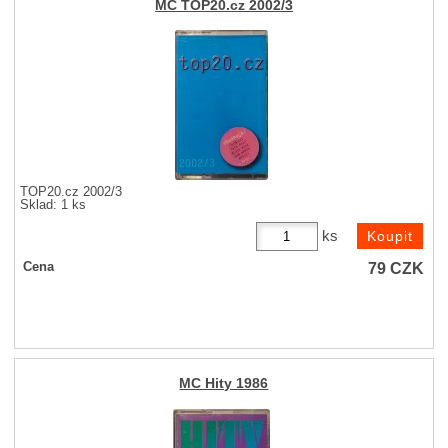
MC TOP20.cz 2002/3
TOP20.cz 2002/3
Sklad: 1 ks
ks
79
CZK
Cena
MC Hity 1986