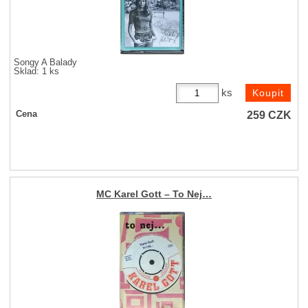
Songy A Balady
Sklad: 1 ks
ks
259
CZK
Cena
MC Karel Gott – To Nej…