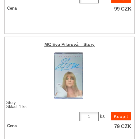
99
CZK
Cena
MC Eva Pilarová – Story
Story
Sklad: 1 ks
ks
79
CZK
Cena