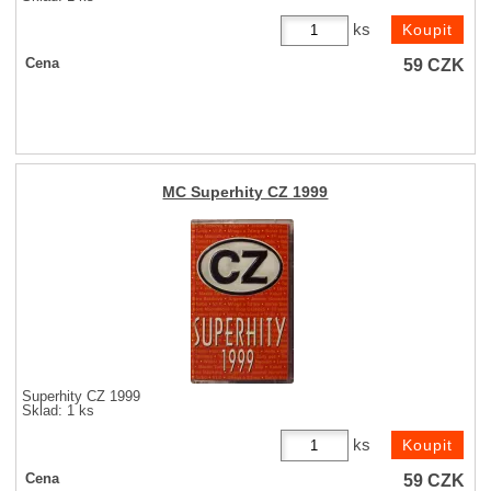
ks
59
CZK
Cena
MC Superhity CZ 1999
Superhity CZ 1999
Sklad: 1 ks
ks
59
CZK
Cena