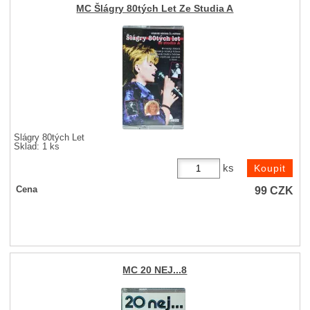
MC Šlágry 80tých Let Ze Studia A
Šlágry 80tých Let
Sklad: 1 ks
ks
99
CZK
Cena
MC 20 NEJ...8