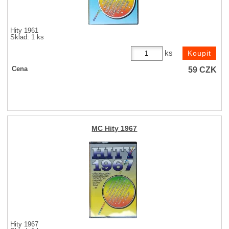
Hity 1961
Sklad: 1 ks
ks
59
CZK
Cena
MC Hity 1967
Hity 1967