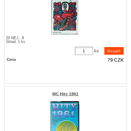
20 NEJ...8
Sklad: 1 ks
ks
79
CZK
Cena
MC Hity 1961