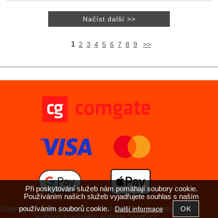
1
2
3
4
5
6
7
8
9
>>
Při poskytování služeb nám pomáhají soubory cookie.
Používáním našich služeb vyjadřujete souhlas s naším
používáním souborů cookie.
Copyright ©
,
provozováno na systému
Další informace
antikvariatkh.cz
tvorba
a
Shop5.cz
e-shopu
pronájem e-shopu