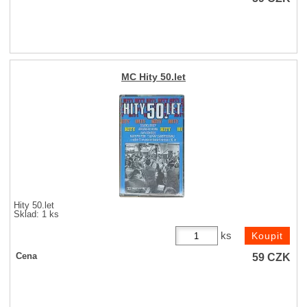
MC Hity 50.let
Hity 50.let
Sklad: 1 ks
ks
59
CZK
Cena