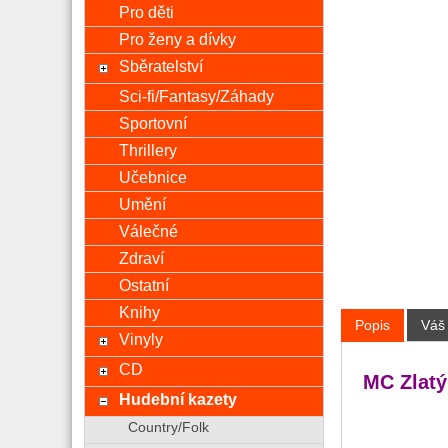
Pro děti
Pro ženy a dívky
Sběratelství
Sci-fi/Fantasy/Záhady
Sportovní
Thrillery
Učebnice
Umění
Válečné
Zdraví
Ostatní
Knihy
Popis
Váš
Vinyly
CD
MC Zlatý
Hudební kazety
Country/Folk