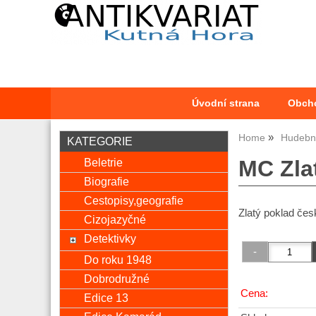
Úvodní strana
Obch
Home
Hudební
KATEGORIE
Beletrie
MC Zla
Biografie
Cestopisy,geografie
Zlatý poklad čes
Cizojazyčné
Detektivky
Do roku 1948
Dobrodružné
Cena:
Edice 13