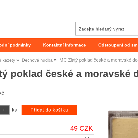
odní podmínky
Kontaktní informace
Odstoupení od sm
MC Zlatý poklad české a moravské d
 kazety
Dechová hudba
tý poklad české a moravské
ké
ks
49 CZK