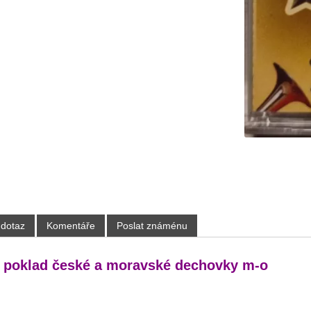
 dotaz
Komentáře
Poslat známénu
 poklad české a moravské dechovky m-o