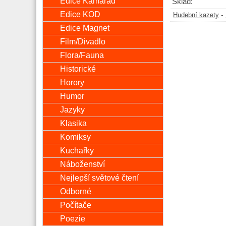
Edice Kamarád
Sklad:
Edice KOD
-
Hudební kazety
Edice Magnet
Film/Divadlo
Flora/Fauna
Historické
Horory
Humor
Jazyky
Klasika
Komiksy
Kuchařky
Náboženství
Nejlepší světové čtení
Odborné
Počítače
Poezie