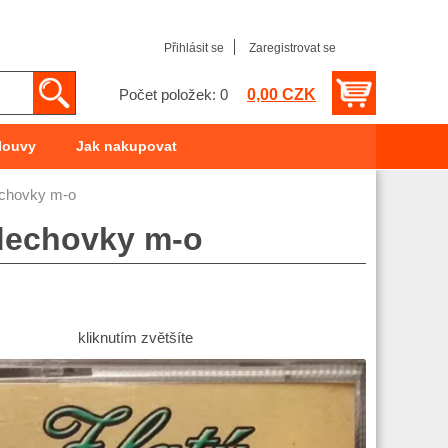
Přihlásit se
Zaregistrovat se
0,00 CZK
Počet položek: 0
louvy
Jak nakupovat
echovky m-o
 dechovky m-o
kliknutím zvětšíte