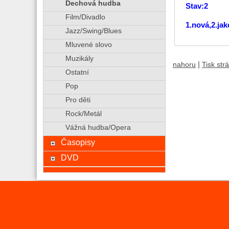
Dechová hudba
Stav:2
Film/Divadlo
1.nová,2.ja
Jazz/Swing/Blues
Mluvené slovo
Muzikály
|
nahoru
Tisk str
Ostatní
Pop
Pro děti
Rock/Metál
Vážná hudba/Opera
Časopisy
DVD