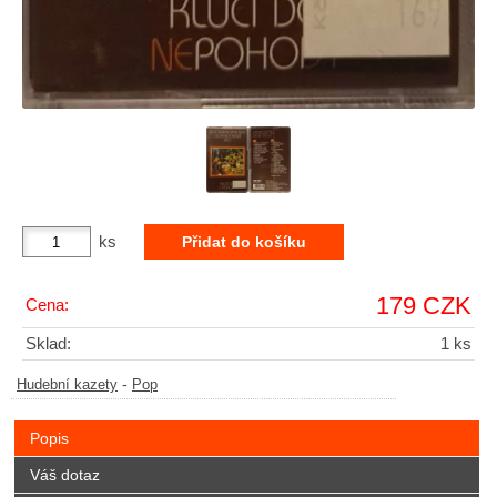
ks
179 CZK
Cena:
Sklad:
1 ks
-
Hudební kazety
Pop
Popis
Váš dotaz