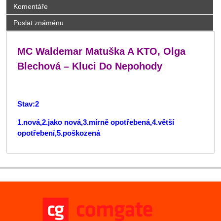
Komentáře
Poslat známénu
MC Waldemar Matuška A KTO, Olga
Blechová – Kluci Do Nepohody
Stav:2
1.nová,2.jako nová,3.mírně opotřebená,4.větší
opotřebení,5.poškozená