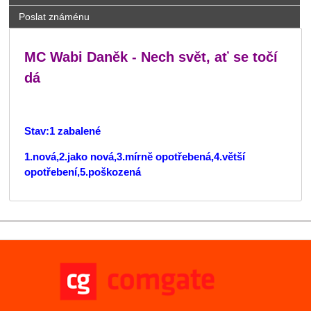
Poslat známénu
MC Wabi Daněk - Nech svět, ať se točí
dá
Stav:1 zabalené
1.nová,2.jako nová,3.mírně opotřebená,4.větší
opotřebení,5.poškozená