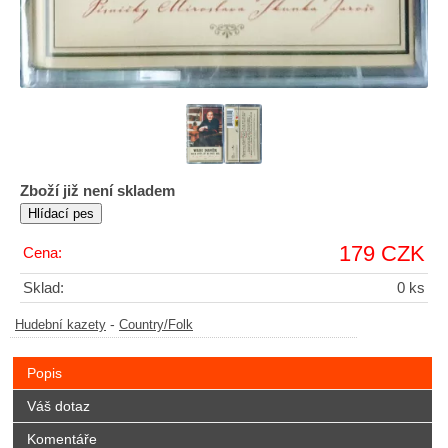
Zboží již není skladem
179 CZK
Cena:
Sklad:
0 ks
-
Hudební kazety
Country/Folk
Popis
Váš dotaz
Komentáře