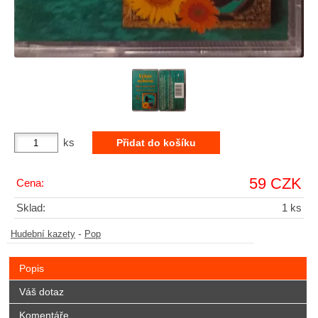
ks
59 CZK
Cena:
Sklad:
1 ks
-
Hudební kazety
Pop
Popis
Váš dotaz
Komentáře