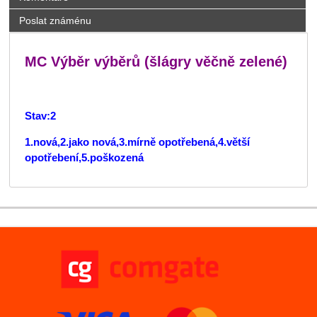
Poslat známénu
MC Výběr výběrů (šlágry věčně zelené)
Stav:2
1.nová,2.jako nová,3.mírně opotřebená,4.větší
opotřebení,5.poškozená