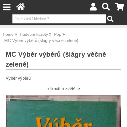
Home
Hudební kazety
Pop
MC Výběr výběrů (šlágry věčně zelené)
MC Výběr výběrů (šlágry věčně
zelené)
Výběr výběrů
kliknutím zvětšíte