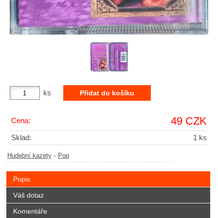
ks
49 CZK
Cena:
Sklad:
1 ks
-
Hudební kazety
Pop
Popis
Váš dotaz
Komentáře