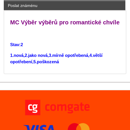
Poslat známénu
MC Výběr výběrů pro romantické chvíle
Stav:2
1.nová,2.jako nová,3.mírně opotřebená,4.větší
opotřebení,5.poškozená