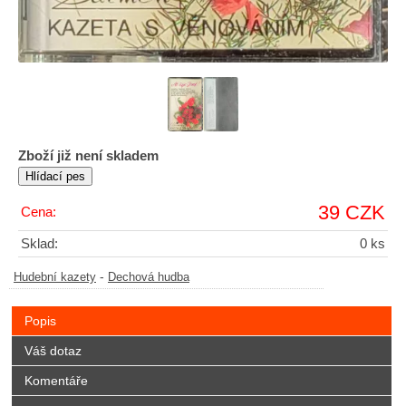
Zboží již není skladem
39 CZK
Cena:
Sklad:
0 ks
-
Hudební kazety
Dechová hudba
Popis
Váš dotaz
Komentáře