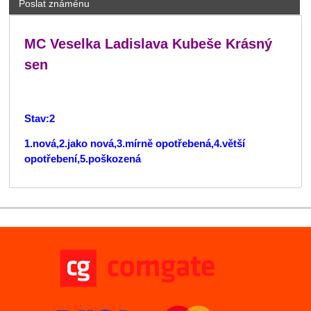
Poslat známénu
MC Veselka Ladislava Kubeše Krásný
sen
Stav:2
1.nová,2.jako nová,3.mírně opotřebená,4.větší
opotřebení,5.poškozená