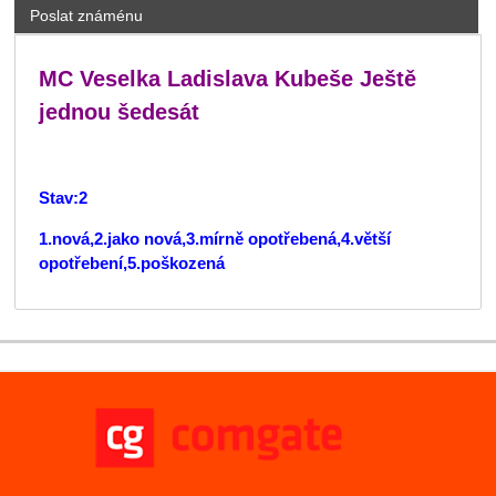
Poslat známénu
MC Veselka Ladislava Kubeše Ještě
jednou šedesát
Stav:2
1.nová,2.jako nová,3.mírně opotřebená,4.větší
opotřebení,5.poškozená