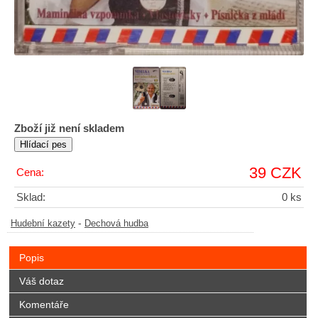
Zboží již není skladem
39 CZK
Cena:
Sklad:
0 ks
-
Hudební kazety
Dechová hudba
Popis
Váš dotaz
Komentáře