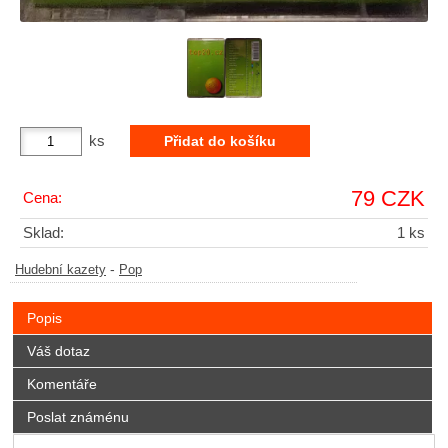
ks
79 CZK
Cena:
Sklad:
1 ks
-
Hudební kazety
Pop
Popis
Váš dotaz
Komentáře
Poslat známénu