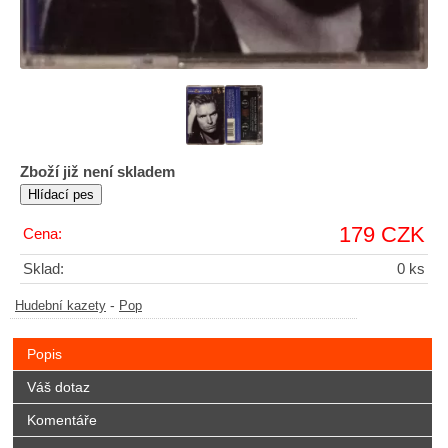
Zboží již není skladem
179 CZK
Cena:
Sklad:
0 ks
-
Hudební kazety
Pop
Popis
Váš dotaz
Komentáře