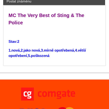
Poslat známénu
MC The Very Best of Sting & The
Police
Stav:2
1.nová,2.jako nová,3.mírně opotřebená,4.větší
opotřebení,5.poškozená