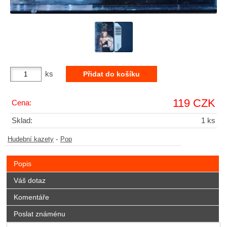
ks
119 CZK
Cena:
Sklad:
1 ks
-
Hudební kazety
Pop
Popis
Váš dotaz
Komentáře
Poslat známénu