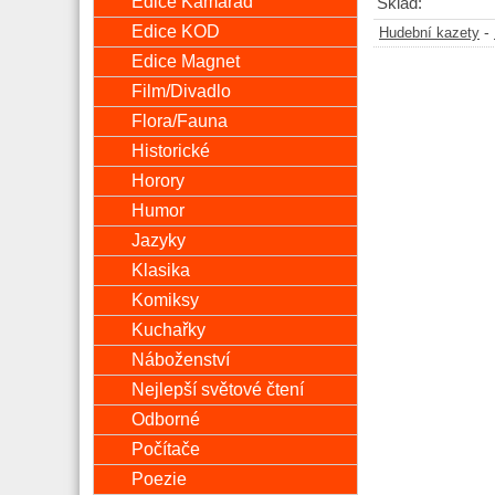
Edice Kamarád
Sklad:
Edice KOD
-
Hudební kazety
Edice Magnet
Film/Divadlo
Flora/Fauna
Historické
Horory
Humor
Jazyky
Klasika
Komiksy
Kuchařky
Náboženství
Nejlepší světové čtení
Odborné
Počítače
Poezie