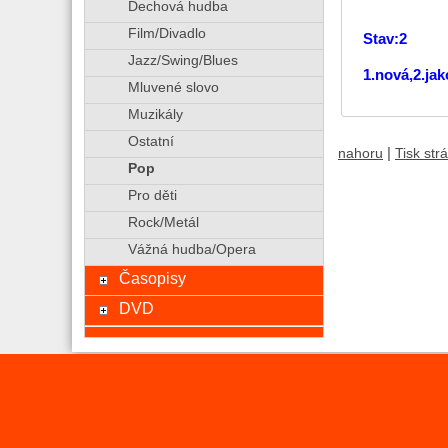
Dechová hudba
Film/Divadlo
Stav:2
Jazz/Swing/Blues
1.nová,2.ja
Mluvené slovo
Muzikály
Ostatní
|
nahoru
Tisk str
Pop
Pro děti
Rock/Metál
Vážná hudba/Opera
Časopisy
DVD