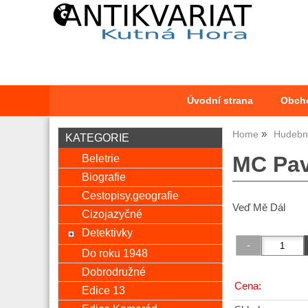
Úvodní strana
Obch
Home
Hudební
KATEGORIE
Beletrie
MC Pav
Biografie
Cestopisy,geografie
Veď Mě Dál
Cizojazyčné
Detektivky
Do roku 1948
Dobrodružné
Cena:
Edice 13