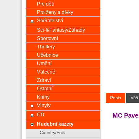
Pro děti
Pro ženy a dívky
Sběratelství
Sci-fi/Fantasy/Záhady
Sportovní
Thrillery
Učebnice
Umění
Válečné
Zdraví
Ostatní
Knihy
Popis
Váš
Vinyly
CD
MC Pavel
Hudební kazety
Country/Folk