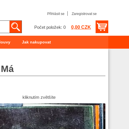
Přihlásit se
Zaregistrovat se
0,00 CZK
Počet položek: 0
louvy
Jak nakupovat
 Má
kliknutím zvětšíte