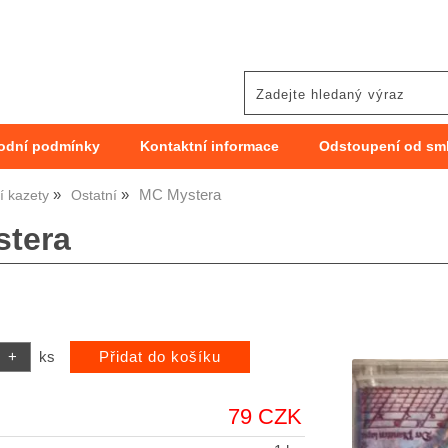
odní podmínky
Kontaktní informace
Odstoupení od sm
MC Mystera
 kazety
Ostatní
tera
ks
79 CZK