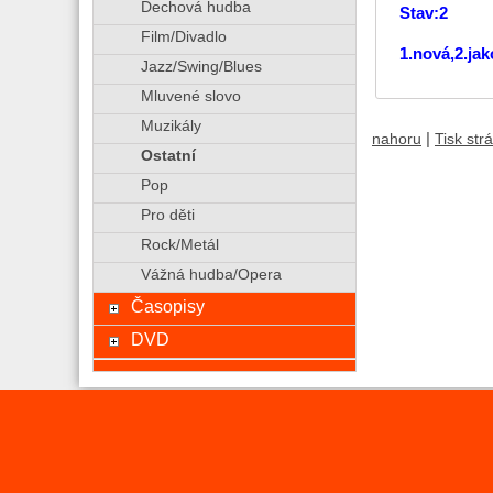
Dechová hudba
Stav:2
Film/Divadlo
1.nová,2.ja
Jazz/Swing/Blues
Mluvené slovo
Muzikály
|
nahoru
Tisk str
Ostatní
Pop
Pro děti
Rock/Metál
Vážná hudba/Opera
Časopisy
DVD