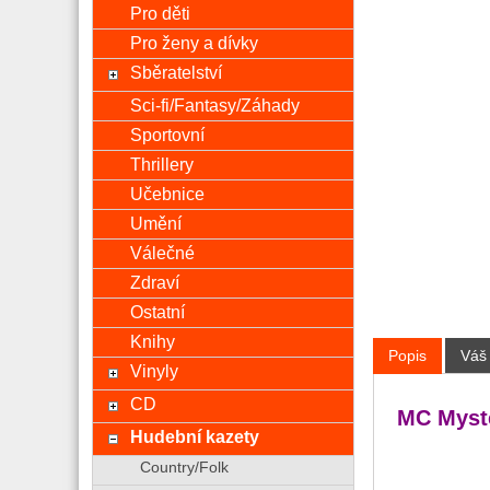
Pro děti
Pro ženy a dívky
Sběratelství
Sci-fi/Fantasy/Záhady
Sportovní
Thrillery
Učebnice
Umění
Válečné
Zdraví
Ostatní
Knihy
Popis
Váš
Vinyly
CD
MC Myst
Hudební kazety
Country/Folk