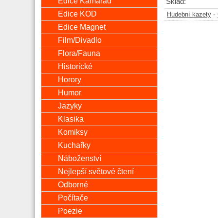
Edice Kamarád
Sklad:
Edice KOD
-
Hudební kazety
Edice Magnet
Film/Divadlo
Flora/Fauna
Historické
Horory
Humor
Jazyky
Klasika
Komiksy
Kuchařky
Náboženství
Nejlepší světové čtení
Odborné
Počítače
Poezie