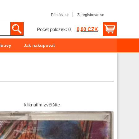
Přihlásit se
Zaregistrovat se
0,00 CZK
Počet položek: 0
louvy
Jak nakupovat
kliknutím zvětšíte