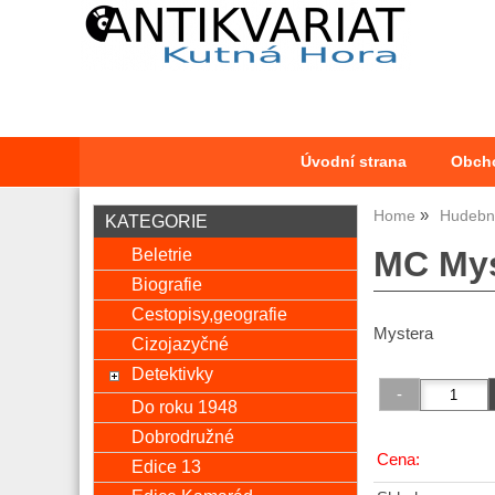
Úvodní strana
Obch
Home
Hudební
KATEGORIE
Beletrie
MC Mys
Biografie
Cestopisy,geografie
Mystera
Cizojazyčné
Detektivky
Do roku 1948
Dobrodružné
Cena:
Edice 13