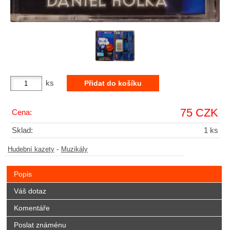
ks
75 CZK
Cena:
Sklad:
1 ks
-
Hudební kazety
Muzikály
Popis
Váš dotaz
Komentáře
Poslat známénu