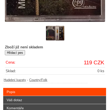
Zboží již není skladem
119 CZK
Cena:
Sklad:
0 ks
-
Hudební kazety
Country/Folk
Popis
Váš dotaz
Komentáře