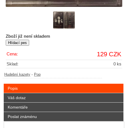
Zboží již není skladem
129 CZK
Cena:
Sklad:
0 ks
-
Hudební kazety
Pop
Popis
Váš dotaz
Komentáře
Poslat známénu