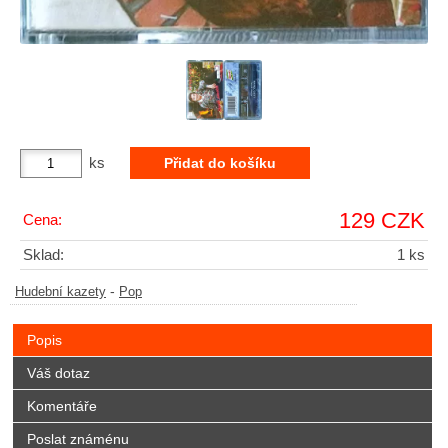
ks
129 CZK
Cena:
Sklad:
1 ks
-
Hudební kazety
Pop
Popis
Váš dotaz
Komentáře
Poslat známénu