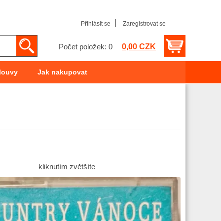
Přihlásit se
Zaregistrovat se
0,00 CZK
Počet položek: 0
louvy
Jak nakupovat
kliknutím zvětšíte