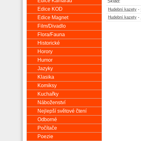
Edice Kamarád
Sklad:
Edice KOD
-
Hudební kazety
Edice Magnet
-
Hudební kazety
Film/Divadlo
Flora/Fauna
Historické
Horory
Humor
Jazyky
Klasika
Komiksy
Kuchařky
Náboženství
Nejlepší světové čtení
Odborné
Počítače
Poezie