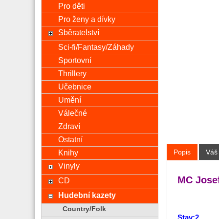
Pro děti
Pro ženy a dívky
Sběratelství
Sci-fi/Fantasy/Záhady
Sportovní
Thrillery
Učebnice
Umění
Válečné
Zdraví
Ostatní
Popis
Váš
Knihy
Vinyly
MC Jose
CD
Hudební kazety
Country/Folk
Stav:2