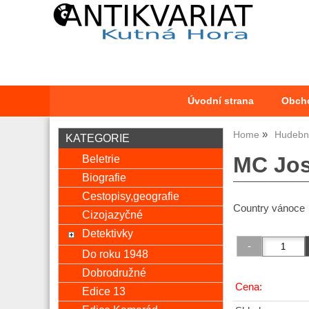
Úvodní strana
Obch
Home
Hudební
KATEGORIE
Beletrie
MC Jos
Biografie
Cestopisy,geografie
Country vánoce
Cizojazyčné
Detektivky
Do roku 1948
Dobrodružné
Cena:
Edice 13