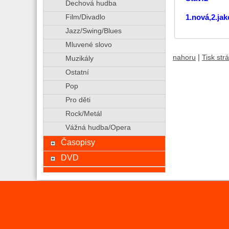
Dechová hudba
Film/Divadlo
1.nová,2.ja
Jazz/Swing/Blues
Mluvené slovo
|
nahoru
Tisk str
Muzikály
Ostatní
Pop
Pro děti
Rock/Metál
Vážná hudba/Opera
Časopisy
DVD