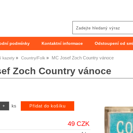
odní podmínky
Kontaktní informace
Odstoupení od sm
MC Josef Zoch Country vánoce
 kazety
Country/Folk
ef Zoch Country vánoce
ks
49 CZK