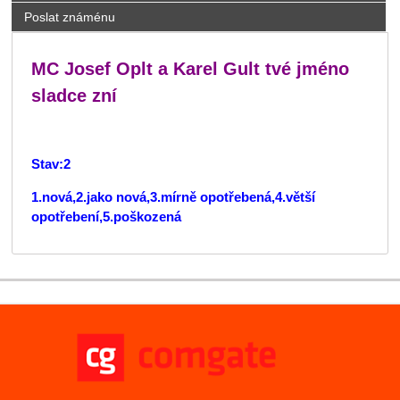
Poslat známénu
MC Josef Oplt a Karel Gult tvé jméno
sladce zní
Stav:2
1.nová,2.jako nová,3.mírně opotřebená,4.větší
opotřebení,5.poškozená