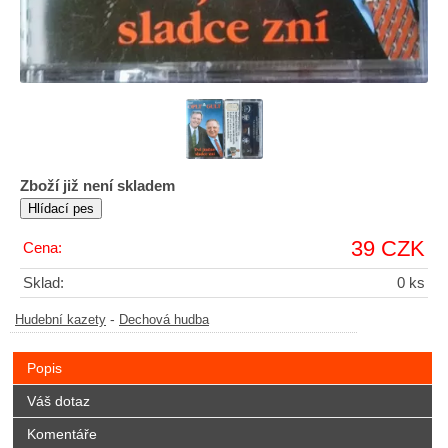
Zboží již není skladem
39 CZK
Cena:
Sklad:
0 ks
-
Hudební kazety
Dechová hudba
Popis
Váš dotaz
Komentáře