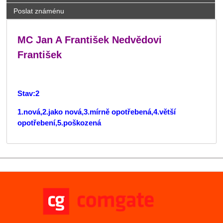
Poslat známénu
MC Jan A František Nedvědovi
František
Stav:2
1.nová,2.jako nová,3.mírně opotřebená,4.větší
opotřebení,5.poškozená