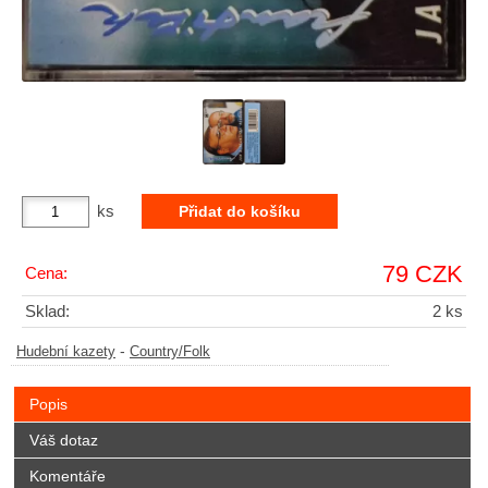
ks
79 CZK
Cena:
Sklad:
2 ks
-
Hudební kazety
Country/Folk
Popis
Váš dotaz
Komentáře