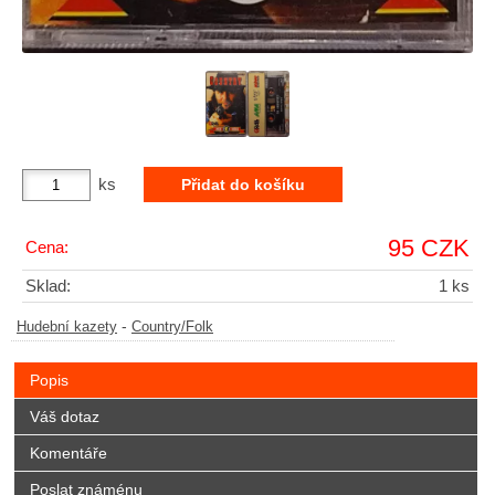
ks
95 CZK
Cena:
Sklad:
1 ks
-
Hudební kazety
Country/Folk
Popis
Váš dotaz
Komentáře
Poslat známénu