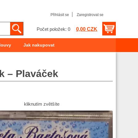
Přihlásit se
Zaregistrovat se
0,00 CZK
Počet položek: 0
louvy
Jak nakupovat
k – Plaváček
kliknutím zvětšíte