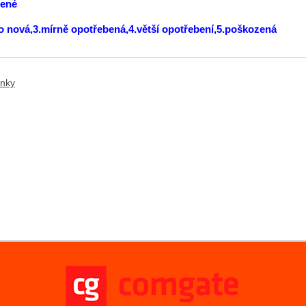
lené
ko nová,3.mírně opotřebená,4.větší opotřebení,5.poškozená
ánky