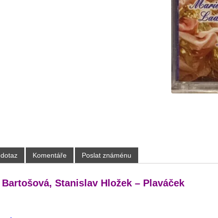
 dotaz
Komentáře
Poslat známénu
 Bartošová, Stanislav Hložek – Plaváček