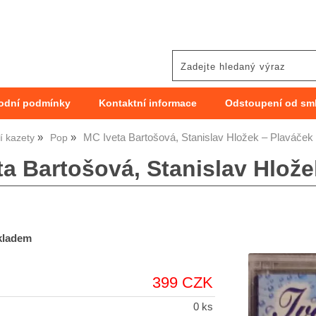
odní podmínky
Kontaktní informace
Odstoupení od sm
MC Iveta Bartošová, Stanislav Hložek – Plaváček
 kazety
Pop
ta Bartošová, Stanislav Hlože
skladem
399 CZK
0 ks