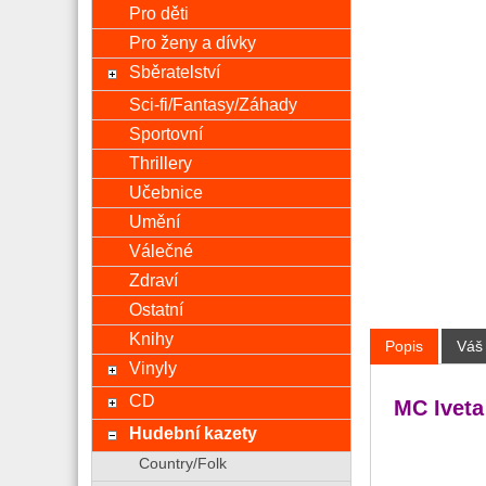
Pro děti
Pro ženy a dívky
Sběratelství
Sci-fi/Fantasy/Záhady
Sportovní
Thrillery
Učebnice
Umění
Válečné
Zdraví
Ostatní
Knihy
Popis
Váš
Vinyly
CD
MC Iveta
Hudební kazety
Country/Folk