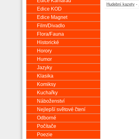
Edice Kamarád
-
Hudební kazety
Edice KOD
Edice Magnet
Film/Divadlo
Flora/Fauna
Historické
Horory
Humor
Jazyky
Klasika
Komiksy
Kuchařky
Náboženství
Nejlepší světové čtení
Odborné
Počítače
Poezie