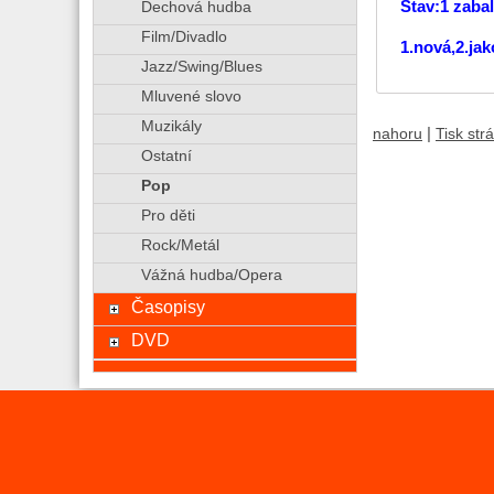
Stav:1 zaba
Dechová hudba
Film/Divadlo
1.nová,2.ja
Jazz/Swing/Blues
Mluvené slovo
Muzikály
|
nahoru
Tisk str
Ostatní
Pop
Pro děti
Rock/Metál
Vážná hudba/Opera
Časopisy
DVD