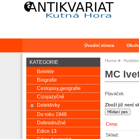
Úvodní strana
Obch
Home
Hudební
KATEGORIE
Beletrie
MC Ive
Biografie
Cestopisy,geografie
Plaváček
Cizojazyčné
Detektivky
Zboží již není 
Do roku 1948
Dobrodružné
Cena:
Edice 13
Sklad: