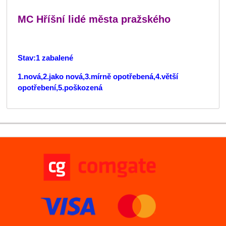
MC Hříšní lidé města pražského
Stav:1 zabalené
1.nová,2.jako nová,3.mírně opotřebená,4.větší
opotřebení,5.poškozená