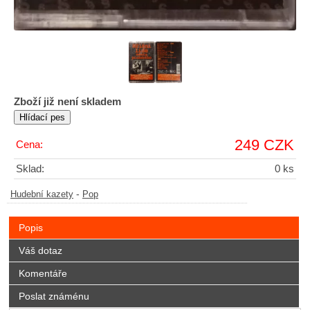
Zboží již není skladem
249 CZK
Cena:
Sklad:
0 ks
-
Hudební kazety
Pop
Popis
Váš dotaz
Komentáře
Poslat známénu