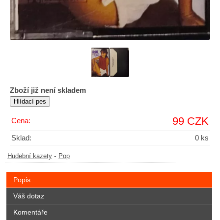
Zboží již není skladem
99 CZK
Cena:
Sklad:
0 ks
-
Hudební kazety
Pop
Popis
Váš dotaz
Komentáře