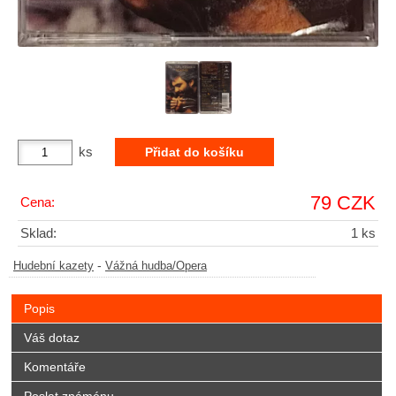
ks
79 CZK
Cena:
Sklad:
1 ks
-
Hudební kazety
Vážná hudba/Opera
Popis
Váš dotaz
Komentáře