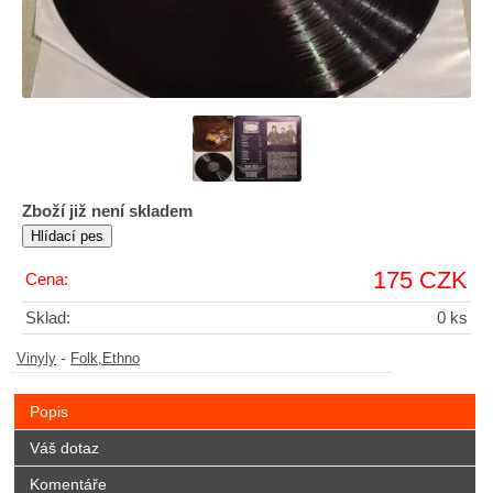
Zboží již není skladem
175 CZK
Cena:
Sklad:
0 ks
-
Vinyly
Folk,Ethno
Popis
Váš dotaz
Komentáře