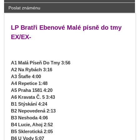
Poslat známénu
LP Bratři Ebenové Malé písně do tmy
EX/EX-
A1 Malá Píseň Do Tmy 3:56
A2 Na Rybách 3:16
A3 Štafle 4:00
A4 Repetice 1:48
A5 Praha 1581 4:20
A6 Kravata Č. 5 3:43
B1 Stýskání 4:24
B2 Nepovedená 2:13
B3 Neshoda 4:06
B4 Lucie, Ahoj 2:52
B5 Sklerotická 2:05
B6 U Vody 5:07