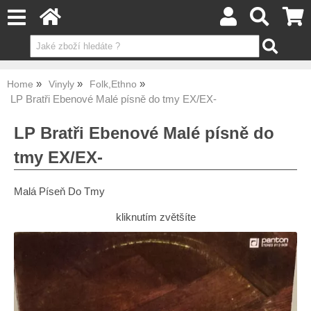
Home
Vinyly
Folk,Ethno
LP Bratři Ebenové Malé písně do tmy EX/EX-
LP Bratři Ebenové Malé písně do
tmy EX/EX-
Malá Píseň Do Tmy
kliknutím zvětšíte