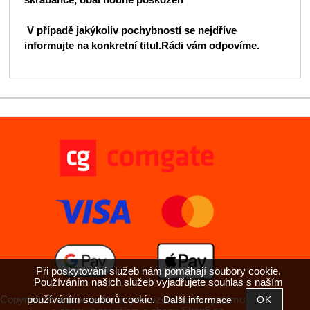
škrábance, obal hodně poškozen
V případě jakýkoliv pochybností se nejdříve
informujte na konkretní titul.Rádi vám odpovíme.
Při poskytování služeb nám pomáhají soubory cookie.
Používáním našich služeb vyjadřujete souhlas s naším
používáním souborů cookie.
Copyright ©
,
provozováno na systému
Další informace
antikvariatkh.cz
tvorba