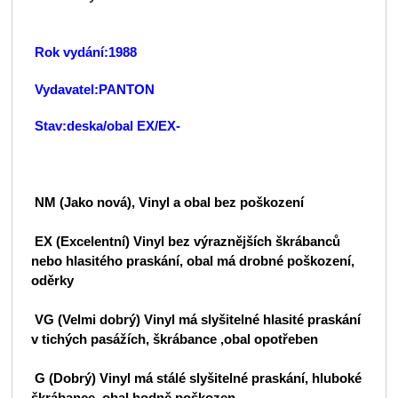
Rok vydání:1988
Vydavatel:PANTON
Stav:deska/obal EX/EX-
NM (Jako nová), Vinyl a obal bez poškození
EX (Excelentní) Vinyl bez výraznějších škrábanců
nebo hlasitého praskání, obal má drobné poškození,
oděrky
VG (Velmi dobrý) Vinyl má slyšitelné hlasité praskání
v tichých pasážích, škrábance ,obal opotřeben
G (Dobrý) Vinyl má stálé slyšitelné praskání, hluboké