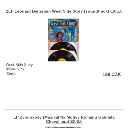
2LP Leonard Bernstein West Side Story (soundtrack) EX/EX
West Side Story
Sklad: 0 ks
199
CZK
Cena
LP Zvonokosy (Muzikál Na Motivy Románu Gabriela
Chevalliera) EX/EX