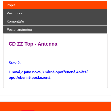
Popis
Váš dotaz
Komentáře
Poslat známénu
CD ZZ Top - Antenna
Stav:2-
1.nová,2.jako nová,3.mírně opotřebená,4.větší
opotřebení,5.poškozená