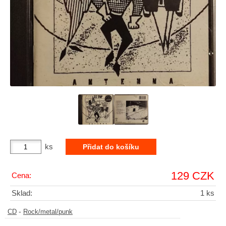
ks
129 CZK
Cena:
Sklad:
1 ks
-
CD
Rock/metal/punk