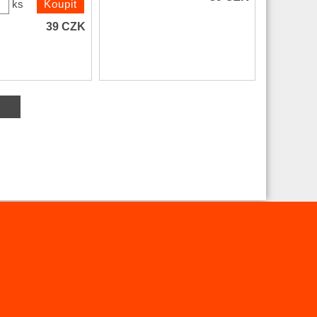
ks
39
CZK