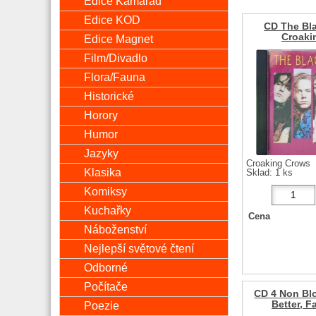
Edice Kamarád
Edice KOD
CD The Bl
Croaki
Edice Magnet
Film/Divadlo
Flora/Fauna
Historické
Horory
Humor
Jazyky
Croaking Crows
Klasika
Sklad: 1 ks
Komiksy
Kuchařky
Cena
Náboženství
Nejlepší světové čtení
Odborné
Počítače
CD 4 Non Blo
Poezie
Better, F