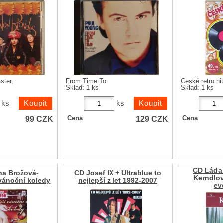
ster,
From Time To
České retro hi
Sklad: 1 ks
Sklad: 1 ks
ks
ks
99
CZK
129
CZK
Cena
Cena
CD Láďa
na Brožová-
CD Josef IX + Ultrablue to
Kerndlo
 vánoční koledy
nejlepší z let 1992-2007
ev