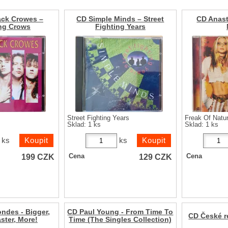
ack Crowes –
CD Simple Minds – Street
CD Anast
ng Crows
Fighting Years
Street Fighting Years
Freak Of Natu
Sklad: 1 ks
Sklad: 1 ks
ks
ks
199
CZK
129
CZK
Cena
Cena
ndes - Bigger,
CD Paul Young - From Time To
CD České re
aster, More!
Time (The Singles Collection)