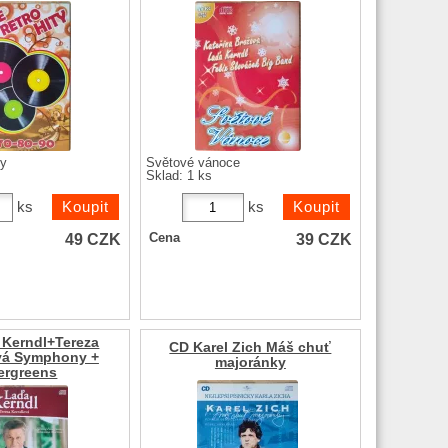
ty
Světové vánoce
Sklad: 1 ks
ks
ks
49
CZK
39
CZK
Cena
 Kerndl+Tereza
CD Karel Zich Máš chuť
vá Symphony +
majoránky
ergreens