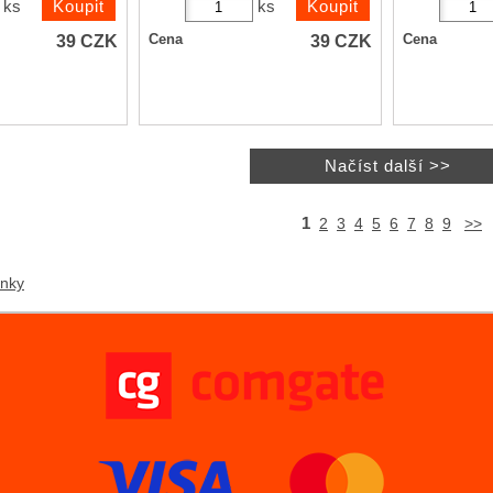
ks
ks
39
CZK
39
CZK
Cena
Cena
1
2
3
4
5
6
7
8
9
>>
ánky