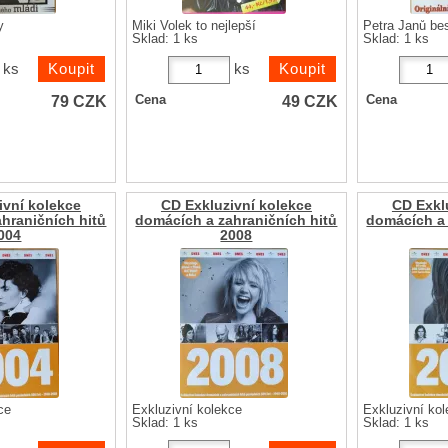
y
Miki Volek to nejlepší
Petra Janů be
Sklad: 1 ks
Sklad: 1 ks
ks
ks
79
CZK
49
CZK
Cena
Cena
ivní kolekce
CD Exkluzivní kolekce
CD Exkl
hraničních hitů
domácích a zahraničních hitů
domácích a 
004
2008
ce
Exkluzivní kolekce
Exkluzivní ko
Sklad: 1 ks
Sklad: 1 ks