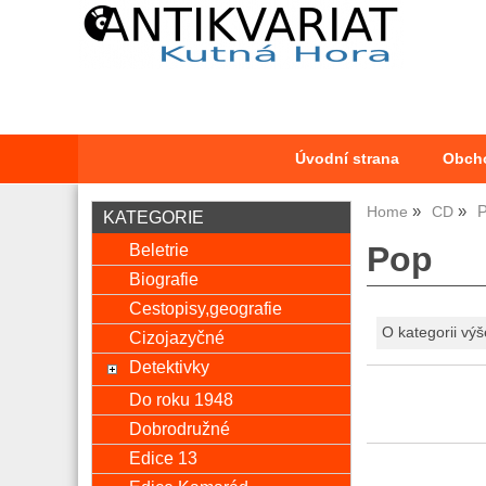
Úvodní strana
Obch
Home
CD
KATEGORIE
Beletrie
Pop
Biografie
Cestopisy,geografie
O kategorii výš
Cizojazyčné
Detektivky
Do roku 1948
Dobrodružné
Edice 13