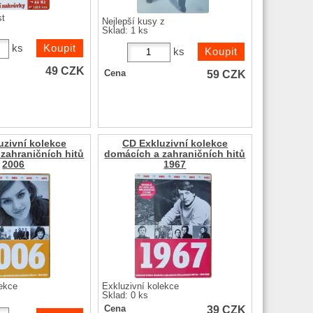
st
Nejlepší kusy z
Sklad: 1 ks
ks
ks
49
CZK
59
CZK
Cena
uzivní kolekce
CD Exkluzivní kolekce
zahraničních hitů
domácích a zahraničních hitů
2006
1967
lekce
Exkluzivní kolekce
Sklad: 0 ks
39
CZK
Cena