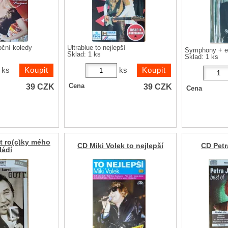
oční koledy
Ultrablue to nejlepší
Symphony + e
Sklad: 1 ks
Sklad: 1 ks
ks
ks
39
CZK
39
CZK
Cena
Cena
t ro(c)ky mého
CD Miki Volek to nejlepší
CD Petr
ládí