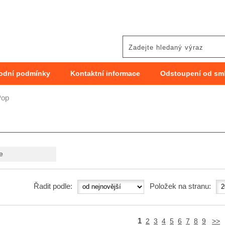
odní podmínky
Kontaktní informace
Odstoupení od sm
Pop
e
Řadit podle:
Položek na stranu:
1
2
3
4
5
6
7
8
9
>>