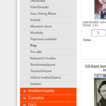
Dechovka
Film/Divadlo
Jazz,Swing,Blues
Koledy
nejkrásnější ván
Sklad: 1 ks
Mluvené slovo
Muzikály
Papírová pošetka
Cena
Pop
Pro děti
Relaxační hudba
Rock/metal/punk
CD Karel Got
m
Techno/House
Vážná hudba/Opera
Ostatní
Hudební kazety
Časopisy
DVD