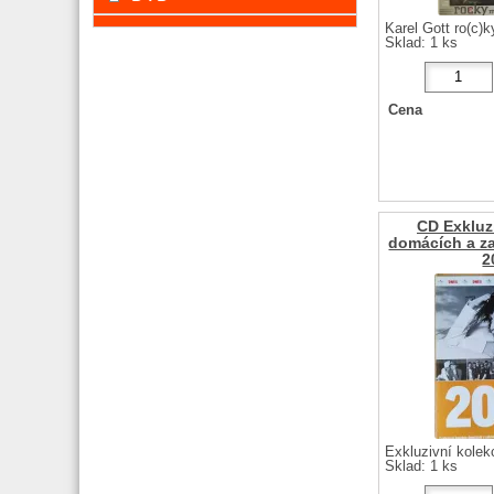
Karel Gott ro(c)k
Sklad: 1 ks
Cena
CD Exkluz
domácích a za
2
Exkluzivní kolek
Sklad: 1 ks