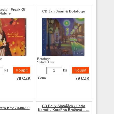
acia - Freak Of
CD Jan Jiráň & Botafogo
Nature
re
Botafogo
Sklad: 1 ks
ks
ks
79
CZK
79
CZK
Cena
CD Felix Slováček / Laďa
tro hity 70-80-90
Kerndl / Kateřina Brožová – ...