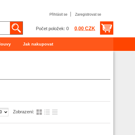
Přihlásit se
Zaregistrovat se
0,00 CZK
Počet položek: 0
louvy
Jak nakupovat
Zobrazení: