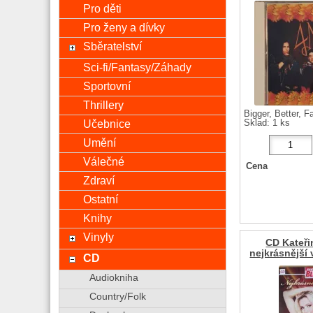
Pro děti
Pro ženy a dívky
Sběratelství
Sci-fi/Fantasy/Záhady
Sportovní
Thrillery
Bigger, Better, Fa
Učebnice
Sklad: 1 ks
Umění
Válečné
Cena
Zdraví
Ostatní
Knihy
Vinyly
CD Kateři
nejkrásnější
CD
Audiokniha
Country/Folk