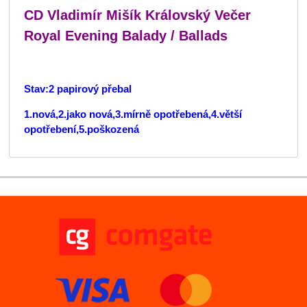
CD Vladimír Mišík ‎Královský Večer
Royal Evening Balady / Ballads
Stav:2 papirový přebal
1.nová,2.jako nová,3.mírně opotřebená,4.větší
opotřebení,5.poškozená