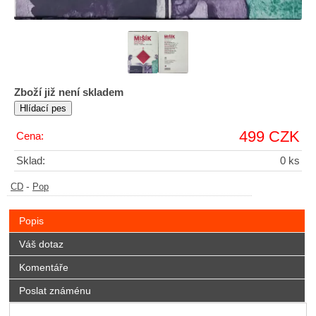
Zboží již není skladem
499 CZK
Cena:
Sklad:
0 ks
-
CD
Pop
Popis
Váš dotaz
Komentáře
Poslat známénu