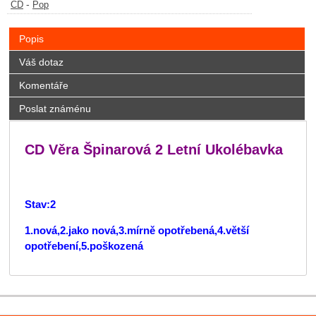
-
CD
Pop
Popis
Váš dotaz
Komentáře
Poslat známénu
CD Věra Špinarová 2 Letní Ukolébavka
Stav:2
1.nová,2.jako nová,3.mírně opotřebená,4.větší
opotřebení,5.poškozená