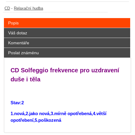
-
CD
Relaxační hudba
Popis
Váš dotaz
Komentáře
Poslat známénu
CD Solfeggio frekvence pro uzdravení
duše i těla
Stav:2
1.nová,2.jako nová,3.mírně opotřebená,4.větší
opotřebení,5.poškozená