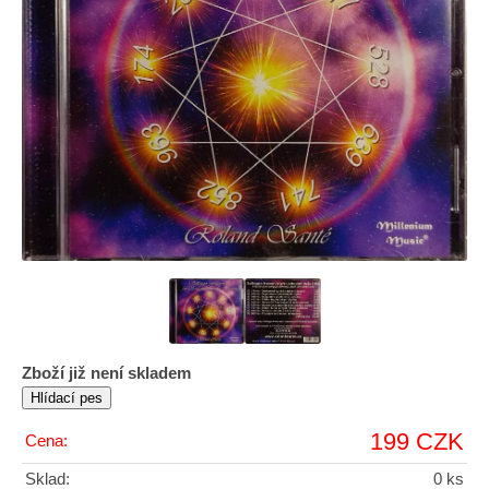
Zboží již není skladem
199 CZK
Cena:
Sklad:
0 ks